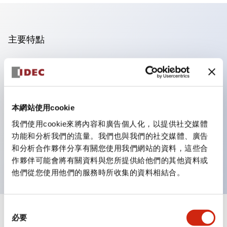
主要特點
操作面板的凹凸減少，呈現銳利感。
支援分離型／單板式
豐富的顏色變化，也提供帶護罩的黑色邊框
本網站使用cookie
優秀的防水性能。保護結構IP65
我們使用cookie來將內容和廣告個人化，以提供社交媒體
按鈕開關、選擇開關、帶鎖選擇開關最多3c接點。
功能和分析我們的流量。我們也與我們的社交媒體、廣告
邊框顏色有黑色與金屬色兩種。
和分析合作夥伴分享有關您使用我們網站的資料，這些合
LED照明帶來明亮且清晰的照明面
作夥伴可能會將有關資料與您所提供給他們的其他資料或
他們從您使用他們的服務時所收集的資料相結合。
同
+
規格
必要
顯示全部
意