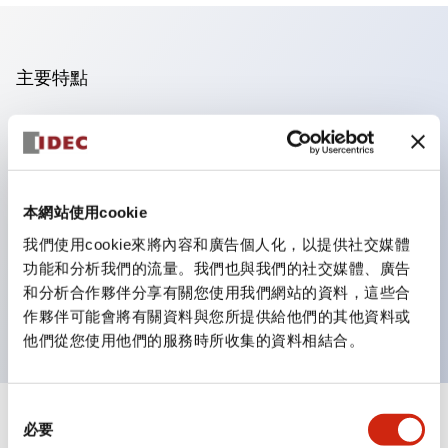
主要特點
操作面板的凹凸減少，呈現銳利感。
支援分離型／單板式
豐富的顏色變化，也提供帶護罩的黑色邊框
本網站使用cookie
優秀的防水性能。保護結構IP65
我們使用cookie來將內容和廣告個人化，以提供社交媒體
按鈕開關、選擇開關、帶鎖選擇開關最多3c接點。
功能和分析我們的流量。我們也與我們的社交媒體、廣告
邊框顏色有黑色與金屬色兩種。
和分析合作夥伴分享有關您使用我們網站的資料，這些合
LED照明帶來明亮且清晰的照明面
作夥伴可能會將有關資料與您所提供給他們的其他資料或
他們從您使用他們的服務時所收集的資料相結合。
同
+
規格
必要
顯示全部
意