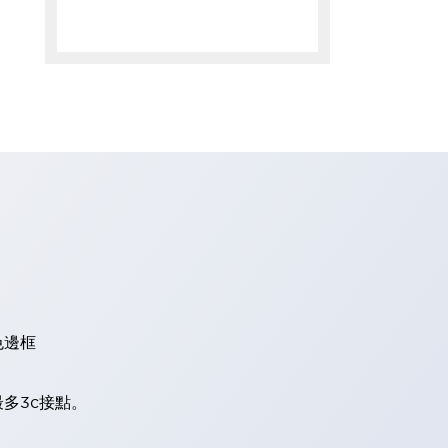
色邊框
多3c接點。