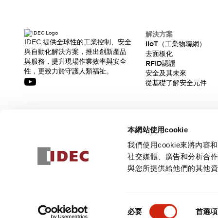
解決方案
IDEC 提供全球性的工業控制、安全
IIoT（工業物聯網）
與自動化解決方案，推出創新產品
去面板化
與服務，提升現場作業效率與安全
RFID認證
性，更致力於守護人類福祉。
安全及其未來
從基礎了解安全元件
訂閱我們的電子報，獲取我們的最新訊息!
本網站使用cookie
訂閱
我們使用cookie來將
社交媒體、廣告和分析合
與您所提供給他們的其他
© 2026 IDEC Corporation
隱私權政策
使用條款
同
必要
首選項
意