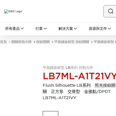
所有產品
所有產品
行業
解決方案
資源與文件
開關與指示燈
按鈕開關
首頁
開關與指示燈
按鈕開關
平面鑲嵌框型 按鈕開關
平面鑲嵌框型 
指示燈和蜂鳴器
瀏覽全部
安全與防爆
安全設備
防爆設備
平面鑲嵌框型 LB系列 控制元件
瀏覽全部
LB7ML-A1T21V
盤櫃
繼電器·計時器
Flush Silhouette LB系列 照光按鈕開
電源供應器
關 正方形 交替型 金接點/DPDT
回路保護器
LB7ML-A1T21VY
LED照明裝置
端子台
瀏覽全部
自動化