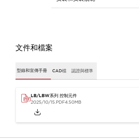
CAD檔
型錄和宣傳手冊
影片專區
選型系統
軟體下載
邏輯模擬器
產品資安通知
文件和檔案
最新消息
新聞中心
活動
型錄和宣傳手冊
CAD檔
認證與標準
促銷活動
部落格
支援
LB/LBW系列 控制元件
聯絡我們
服務據點
2025/10/15
.PDF
4.50MB
產品變更/停產通知
RoHS指令對應
認證與標準