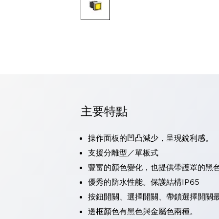
可程式控制器
可程式人機介面
工業乙太網路設備
瀏覽全部
自動識別
自動識別
感測器
瀏覽全部
行業
汽車
主要特點
工業機器人的潛在風險，從第三者角度徹底驗證
減少安全柵內的人身事故
兼顧良好的視認性及減少維修工時
操作面板的凹凸減少，呈現銳利感。
最適合小型裝置的安全對策
瀏覽全部
支援分離型／單板式
工具機
豐富的顏色變化，也提供帶護罩的黑
降低機床成本的技巧簡單的讓人意外
尋找讓機床更小型化的可能性
優秀的防水性能。保護結構IP65
從外觀設計的觀點提升機床的附加價值
按鈕開關、選擇開關、帶鎖選擇開關最
預防導致機器故障的「瞬停」
邊框顏色有黑色與金屬色兩種。
3位置促動開關確保綜合加工中心機的安全性