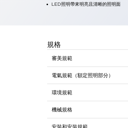
LED照明帶來明亮且清晰的照明面
瀏覽全部
機器人
使人機協作更安全、更高效
發揮協作機器人潛力的安全措施
瀏覽全部
半導體
提高半導體製造裝置設計自由度的方法
規格
瞬間完成開關的更換，避免停機時間拉長
充分對應安全標準
瀏覽全部
審美規範
瀏覽全部
解決方案
IIoT（工業物聯網）
電氣規範（額定照明部分）
去面板化
RFID 認證
安全及其未來
環境規範
安全及其未來 | 解決⽅案
瀏覽全部
從基礎了解安全元件
機械規格
瀏覽全部
資源與文件
安裝和安裝規範