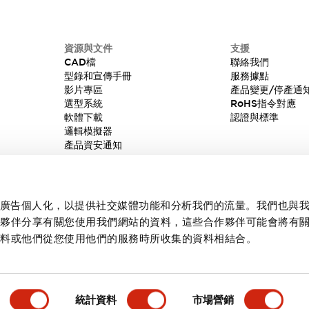
資源與文件
支援
CAD檔
聯絡我們
型錄和宣傳手冊
服務據點
影片專區
產品變更/停產通
選型系統
RoHS指令對應
軟體下載
認證與標準
邏輯模擬器
產品資安通知
內容和廣告個人化，以提供社交媒體功能和分析我們的流量。我們也與
作夥伴分享有關您使用我們網站的資料，這些合作夥伴可能會將有
資料或他們從您使用他們的服務時所收集的資料相結合。
統計資料
市場營銷
產品詳情
主要特點
規格
文件和檔案