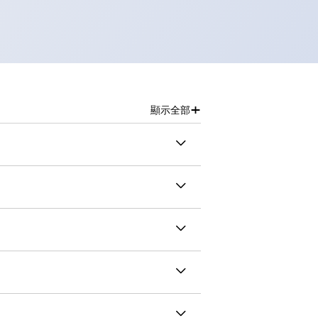
+
顯示全部