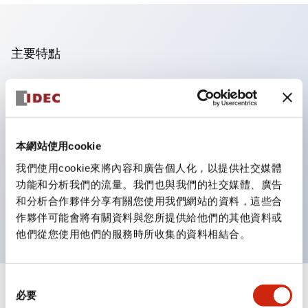
主要特點
操作面板的凹凸減少，呈現銳利感。
支援分離型／單板式
豐富的顏色變化，也提供帶護罩的黑色邊框
本網站使用cookie
優秀的防水性能。保護結構IP65
我們使用cookie來將內容和廣告個人化，以提供社交媒體
按鈕開關、選擇開關、帶鎖選擇開關最多3c接點。
功能和分析我們的流量。我們也與我們的社交媒體、廣告
邊框顏色有黑色與金屬色兩種。
和分析合作夥伴分享有關您使用我們網站的資料，這些合
LED照明帶來明亮且清晰的照明面
作夥伴可能會將有關資料與您所提供給他們的其他資料或
他們從您使用他們的服務時所收集的資料相結合。
同
+
規格
必要
顯示全部
意