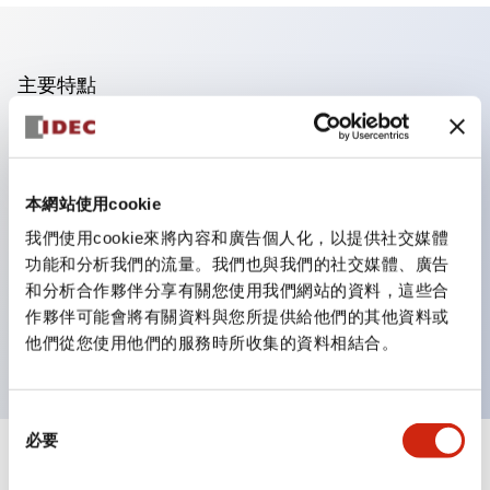
主要特點
操作面板的凹凸減少，呈現銳利感。
支援分離型／單板式
本網站使用cookie
豐富的顏色變化，也提供帶護罩的黑色邊框
優秀的防水性能。保護結構IP65
我們使用cookie來將內容和廣告個人化，以提供社交媒體
功能和分析我們的流量。我們也與我們的社交媒體、廣告
按鈕開關、選擇開關、帶鎖選擇開關最多3c接點。
和分析合作夥伴分享有關您使用我們網站的資料，這些合
邊框顏色有黑色與金屬色兩種。
作夥伴可能會將有關資料與您所提供給他們的其他資料或
LED照明帶來明亮且清晰的照明面
他們從您使用他們的服務時所收集的資料相結合。
同
必要
意
+
規格
選
顯示全部