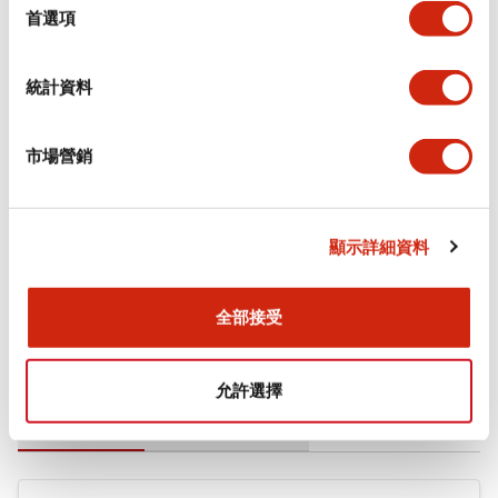
擇
首選項
審美規範
統計資料
環境規範
機械規格
市場營銷
安裝和安裝規範
顯示詳細資料
全部接受
文件和檔案
允許選擇
型錄和宣傳手冊
CAD檔
認證與標準