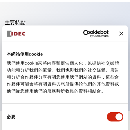
主要特點
操作面板的凹凸減少，呈現銳利感。
支援分離型／單板式
本網站使用cookie
豐富的顏色變化，也提供帶護罩的黑色邊框
優秀的防水性能。保護結構IP65
我們使用cookie來將內容和廣告個人化，以提供社交媒體
功能和分析我們的流量。我們也與我們的社交媒體、廣告
按鈕開關、選擇開關、帶鎖選擇開關最多3c接點。
和分析合作夥伴分享有關您使用我們網站的資料，這些合
邊框顏色有黑色與金屬色兩種。
作夥伴可能會將有關資料與您所提供給他們的其他資料或
LED照明帶來明亮且清晰的照明面
他們從您使用他們的服務時所收集的資料相結合。
同
必要
意
+
規格
選
顯示全部