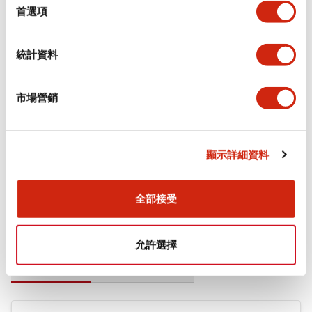
擇
首選項
審美規範
統計資料
環境規範
機械規格
市場營銷
安裝和安裝規範
顯示詳細資料
全部接受
文件和檔案
允許選擇
型錄和宣傳手冊
CAD檔
認證與標準