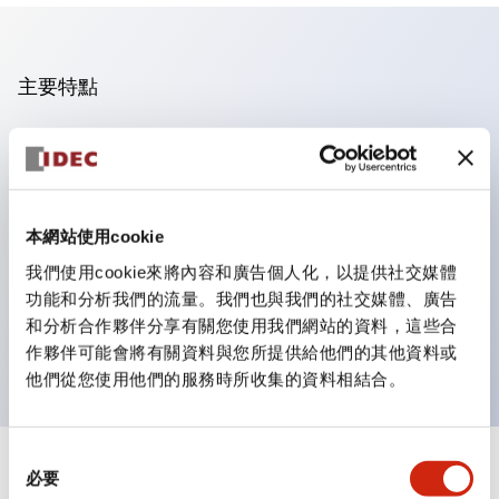
主要特點
操作面板的凹凸減少，呈現銳利感。
支援分離型／單板式
豐富的顏色變化，也提供帶護罩的黑色邊框
本網站使用cookie
優秀的防水性能。保護結構IP65
我們使用cookie來將內容和廣告個人化，以提供社交媒體
按鈕開關、選擇開關、帶鎖選擇開關最多3c接點。
功能和分析我們的流量。我們也與我們的社交媒體、廣告
邊框顏色有黑色與金屬色兩種。
和分析合作夥伴分享有關您使用我們網站的資料，這些合
LED照明帶來明亮且清晰的照明面
作夥伴可能會將有關資料與您所提供給他們的其他資料或
他們從您使用他們的服務時所收集的資料相結合。
同
+
規格
必要
顯示全部
意