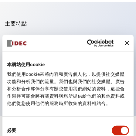
主要特點
操作面板的凹凸減少，呈現銳利感。
支援分離型／單板式
豐富的顏色變化，也提供帶護罩的黑色邊框
本網站使用cookie
優秀的防水性能。保護結構IP65
我們使用cookie來將內容和廣告個人化，以提供社交媒體
按鈕開關、選擇開關、帶鎖選擇開關最多3c接點。
功能和分析我們的流量。我們也與我們的社交媒體、廣告
邊框顏色有黑色與金屬色兩種。
和分析合作夥伴分享有關您使用我們網站的資料，這些合
LED照明帶來明亮且清晰的照明面
作夥伴可能會將有關資料與您所提供給他們的其他資料或
他們從您使用他們的服務時所收集的資料相結合。
同
+
規格
必要
顯示全部
意