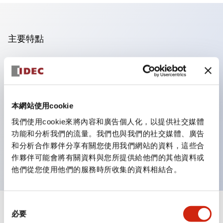
主要特點
操作面板的凹凸減少，呈現銳利感。
支援分離型／單板式
豐富的顏色變化，也提供帶護罩的黑色邊框
本網站使用cookie
優秀的防水性能。保護結構IP65
我們使用cookie來將內容和廣告個人化，以提供社交媒體
按鈕開關、選擇開關、帶鎖選擇開關最多3c接點。
功能和分析我們的流量。我們也與我們的社交媒體、廣告
邊框顏色有黑色與金屬色兩種。
和分析合作夥伴分享有關您使用我們網站的資料，這些合
LED照明帶來明亮且清晰的照明面
作夥伴可能會將有關資料與您所提供給他們的其他資料或
他們從您使用他們的服務時所收集的資料相結合。
同
+
規格
必要
顯示全部
意