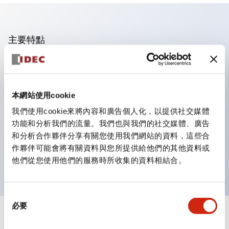
主要特點
操作面板的凹凸減少，呈現銳利感。
支援分離型／單板式
本網站使用cookie
豐富的顏色變化，也提供帶護罩的黑色邊框
優秀的防水性能。保護結構IP65
我們使用cookie來將內容和廣告個人化，以提供社交媒體
功能和分析我們的流量。我們也與我們的社交媒體、廣告
按鈕開關、選擇開關、帶鎖選擇開關最多3c接點。
和分析合作夥伴分享有關您使用我們網站的資料，這些合
邊框顏色有黑色與金屬色兩種。
作夥伴可能會將有關資料與您所提供給他們的其他資料或
LED照明帶來明亮且清晰的照明面
他們從您使用他們的服務時所收集的資料相結合。
同
必要
意
+
規格
選
顯示全部