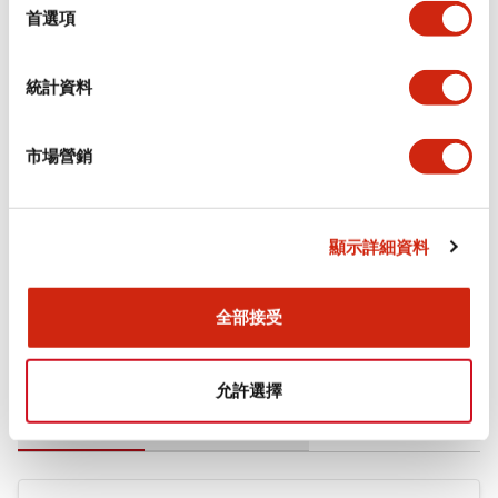
擇
首選項
審美規範
統計資料
環境規範
機械規格
市場營銷
安裝和安裝規範
顯示詳細資料
全部接受
文件和檔案
允許選擇
型錄和宣傳手冊
CAD檔
認證與標準