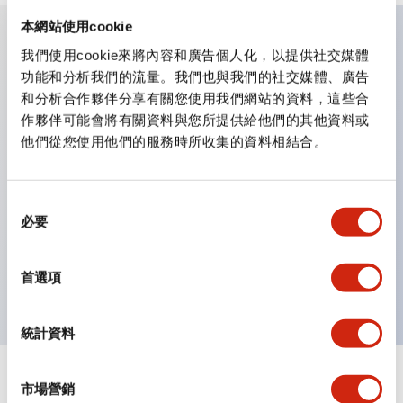
本網站使用cookie
我們使用cookie來將內容和廣告個人化，以提供社交媒體
主要特點
功能和分析我們的流量。我們也與我們的社交媒體、廣告
和分析合作夥伴分享有關您使用我們網站的資料，這些合
操作面板的凹凸減少，呈現銳利感。
作夥伴可能會將有關資料與您所提供給他們的其他資料或
支援分離型／單板式
他們從您使用他們的服務時所收集的資料相結合。
豐富的顏色變化，也提供帶護罩的黑色邊框
優秀的防水性能。保護結構IP65
同
必要
按鈕開關、選擇開關、帶鎖選擇開關最多3c接點。
意
選
邊框顏色有黑色與金屬色兩種。
擇
LED照明帶來明亮且清晰的照明面
首選項
統計資料
市場營銷
文件和檔案