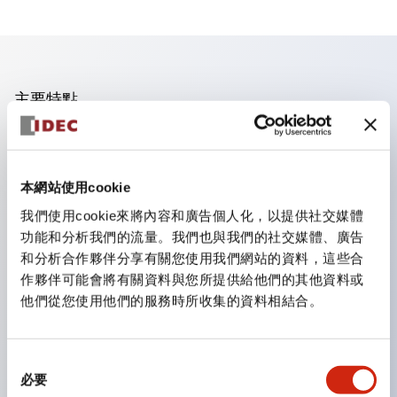
主要特點
流線型平面安裝設計
亦提供標準邊框，孔徑為16毫米
本網站使用cookie
明亮的LED照明
我們使用cookie來將內容和廣告個人化，以提供社交媒體
面板後深度27.9毫米
功能和分析我們的流量。我們也與我們的社交媒體、廣告
提供3PDT接點模組
和分析合作夥伴分享有關您使用我們網站的資料，這些合
接點額定電流5A
作夥伴可能會將有關資料與您所提供給他們的其他資料或
他們從您使用他們的服務時所收集的資料相結合。
防護等級IP65
金屬或黑色塑膠邊框
帶照明的按鈕
同
必要
按鈕
意