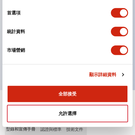
選
指示燈
擇
首選項
選擇開關
鑰匙選擇開關
帶照明的選擇器
統計資料
槓桿選擇器
圓頂指示燈
市場營銷
槓桿開關及蜂鳴器款式
提供特殊波形鑰匙
顯示詳細資料
全部接受
文件和檔案
允許選擇
型錄和宣傳手冊
認證與標準
技術文件