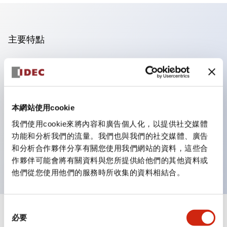
主要特點
操作面板的凹凸減少，呈現銳利感。
支援分離型／單板式
豐富的顏色變化，也提供帶護罩的黑色邊框
本網站使用cookie
優秀的防水性能。保護結構IP65
我們使用cookie來將內容和廣告個人化，以提供社交媒體
按鈕開關、選擇開關、帶鎖選擇開關最多3c接點。
功能和分析我們的流量。我們也與我們的社交媒體、廣告
邊框顏色有黑色與金屬色兩種。
和分析合作夥伴分享有關您使用我們網站的資料，這些合
LED照明帶來明亮且清晰的照明面
作夥伴可能會將有關資料與您所提供給他們的其他資料或
他們從您使用他們的服務時所收集的資料相結合。
同
+
規格
必要
顯示全部
意