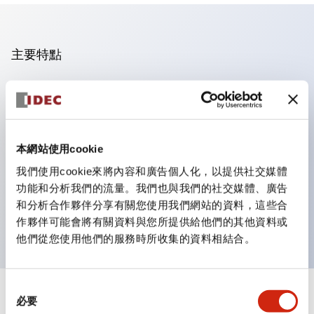
主要特點
操作面板的凹凸減少，呈現銳利感。
支援分離型／單板式
豐富的顏色變化，也提供帶護罩的黑色邊框
本網站使用cookie
優秀的防水性能。保護結構IP65
我們使用cookie來將內容和廣告個人化，以提供社交媒體
按鈕開關、選擇開關、帶鎖選擇開關最多3c接點。
功能和分析我們的流量。我們也與我們的社交媒體、廣告
邊框顏色有黑色與金屬色兩種。
和分析合作夥伴分享有關您使用我們網站的資料，這些合
LED照明帶來明亮且清晰的照明面
作夥伴可能會將有關資料與您所提供給他們的其他資料或
他們從您使用他們的服務時所收集的資料相結合。
同
+
規格
必要
顯示全部
意