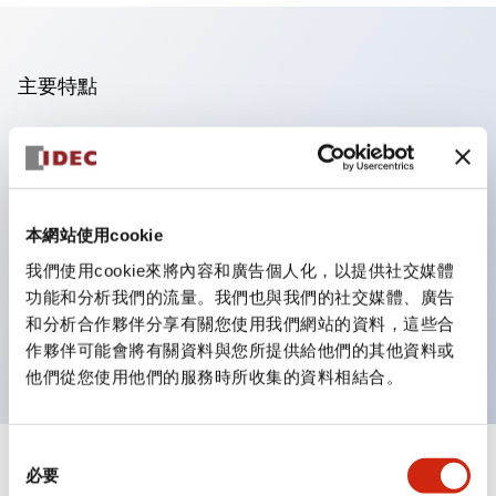
主要特點
操作面板的凹凸減少，呈現銳利感。
支援分離型／單板式
豐富的顏色變化，也提供帶護罩的黑色邊框
本網站使用cookie
優秀的防水性能。保護結構IP65
我們使用cookie來將內容和廣告個人化，以提供社交媒體
按鈕開關、選擇開關、帶鎖選擇開關最多3c接點。
功能和分析我們的流量。我們也與我們的社交媒體、廣告
邊框顏色有黑色與金屬色兩種。
和分析合作夥伴分享有關您使用我們網站的資料，這些合
LED照明帶來明亮且清晰的照明面
作夥伴可能會將有關資料與您所提供給他們的其他資料或
他們從您使用他們的服務時所收集的資料相結合。
同
+
規格
必要
顯示全部
意