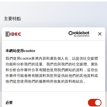
主要特點
操作面板的凹凸減少，呈現銳利感。
支援分離型／單板式
豐富的顏色變化，也提供帶護罩的黑色邊框
本網站使用cookie
優秀的防水性能。保護結構IP65
我們使用cookie來將內容和廣告個人化，以提供社交媒體
按鈕開關、選擇開關、帶鎖選擇開關最多3c接點。
功能和分析我們的流量。我們也與我們的社交媒體、廣告
邊框顏色有黑色與金屬色兩種。
和分析合作夥伴分享有關您使用我們網站的資料，這些合
LED照明帶來明亮且清晰的照明面
作夥伴可能會將有關資料與您所提供給他們的其他資料或
他們從您使用他們的服務時所收集的資料相結合。
同
+
規格
必要
顯示全部
意