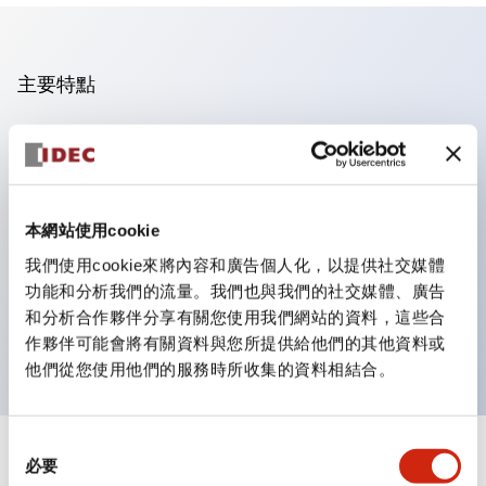
主要特點
操作面板的凹凸減少，呈現銳利感。
支援分離型／單板式
豐富的顏色變化，也提供帶護罩的黑色邊框
本網站使用cookie
優秀的防水性能。保護結構IP65
我們使用cookie來將內容和廣告個人化，以提供社交媒體
按鈕開關、選擇開關、帶鎖選擇開關最多3c接點。
功能和分析我們的流量。我們也與我們的社交媒體、廣告
邊框顏色有黑色與金屬色兩種。
和分析合作夥伴分享有關您使用我們網站的資料，這些合
LED照明帶來明亮且清晰的照明面
作夥伴可能會將有關資料與您所提供給他們的其他資料或
他們從您使用他們的服務時所收集的資料相結合。
同
+
規格
必要
顯示全部
意