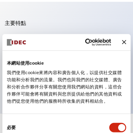
主要特點
操作面板的凹凸減少，呈現銳利感。
支援分離型／單板式
豐富的顏色變化，也提供帶護罩的黑色邊框
本網站使用cookie
優秀的防水性能。保護結構IP65
我們使用cookie來將內容和廣告個人化，以提供社交媒體
按鈕開關、選擇開關、帶鎖選擇開關最多3c接點。
功能和分析我們的流量。我們也與我們的社交媒體、廣告
邊框顏色有黑色與金屬色兩種。
和分析合作夥伴分享有關您使用我們網站的資料，這些合
LED照明帶來明亮且清晰的照明面
作夥伴可能會將有關資料與您所提供給他們的其他資料或
他們從您使用他們的服務時所收集的資料相結合。
同
+
規格
必要
顯示全部
意