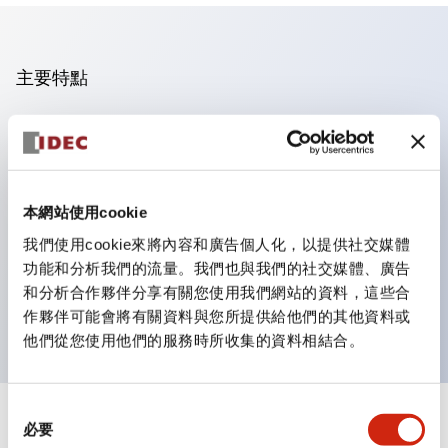
主要特點
操作面板的凹凸減少，呈現銳利感。
支援分離型／單板式
豐富的顏色變化，也提供帶護罩的黑色邊框
本網站使用cookie
優秀的防水性能。保護結構IP65
我們使用cookie來將內容和廣告個人化，以提供社交媒體
按鈕開關、選擇開關、帶鎖選擇開關最多3c接點。
功能和分析我們的流量。我們也與我們的社交媒體、廣告
邊框顏色有黑色與金屬色兩種。
和分析合作夥伴分享有關您使用我們網站的資料，這些合
LED照明帶來明亮且清晰的照明面
作夥伴可能會將有關資料與您所提供給他們的其他資料或
他們從您使用他們的服務時所收集的資料相結合。
同
+
規格
必要
顯示全部
意