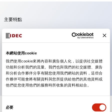
主要特點
操作面板的凹凸減少，呈現銳利感。
支援分離型／單板式
豐富的顏色變化，也提供帶護罩的黑色邊框
本網站使用cookie
優秀的防水性能。保護結構IP65
我們使用cookie來將內容和廣告個人化，以提供社交媒體
按鈕開關、選擇開關、帶鎖選擇開關最多3c接點。
功能和分析我們的流量。我們也與我們的社交媒體、廣告
邊框顏色有黑色與金屬色兩種。
和分析合作夥伴分享有關您使用我們網站的資料，這些合
LED照明帶來明亮且清晰的照明面
作夥伴可能會將有關資料與您所提供給他們的其他資料或
他們從您使用他們的服務時所收集的資料相結合。
同
+
規格
必要
顯示全部
意