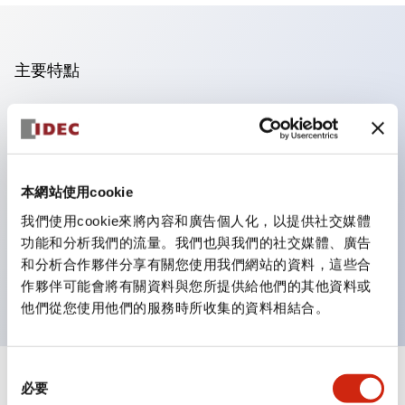
主要特點
操作面板的凹凸減少，呈現銳利感。
支援分離型／單板式
豐富的顏色變化，也提供帶護罩的黑色邊框
本網站使用cookie
優秀的防水性能。保護結構IP65
我們使用cookie來將內容和廣告個人化，以提供社交媒體
按鈕開關、選擇開關、帶鎖選擇開關最多3c接點。
功能和分析我們的流量。我們也與我們的社交媒體、廣告
邊框顏色有黑色與金屬色兩種。
和分析合作夥伴分享有關您使用我們網站的資料，這些合
LED照明帶來明亮且清晰的照明面
作夥伴可能會將有關資料與您所提供給他們的其他資料或
他們從您使用他們的服務時所收集的資料相結合。
同
+
規格
必要
顯示全部
意