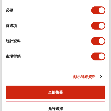
同
必要
意
環境規範
選
擇
首選項
功能規格
機械規格
統計資料
安裝和安裝規範
市場營銷
顯示詳細資料
文件和檔案
全部接受
型錄和宣傳手冊
CAD檔
認證與標準
允許選擇