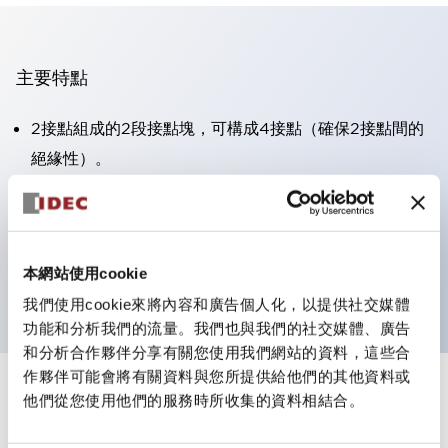
主要特點
2接點組成的2段接點塊，可構成4接點（確保2接點間的
絕緣性）。
面板深度39.9mm（※11段接點塊）、59.9mm（※22段
接點塊）。可實現省空間設計。
第三代安全結構：2動作釋放、護罩一體成型、IP20手指
本網站使用cookie
防護結構
我們使用cookie來將內容和廣告個人化，以提供社交媒體
功能和分析我們的流量。我們也與我們的社交媒體、廣告
和分析合作夥伴分享有關您使用我們網站的資料，這些合
作夥伴可能會將有關資料與您所提供給他們的其他資料或
+
規格
他們從您使用他們的服務時所收集的資料相結合。
顯示全部
審美規範