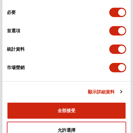
同
必要
意
環境規範
選
擇
首選項
功能規格
機械規格
統計資料
安裝和安裝規範
市場營銷
顯示詳細資料
文件和檔案
全部接受
型錄和宣傳手冊
CAD檔
認證與標準
允許選擇