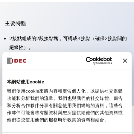
主要特點
2接點組成的2段接點塊，可構成4接點（確保2接點間的
絕緣性）。
面板深度39.9mm（※11段接點塊）、59.9mm（※22段
接點塊）。可實現省空間設計。
第三代安全結構：2動作釋放、護罩一體成型、IP20手指
本網站使用cookie
防護結構
我們使用cookie來將內容和廣告個人化，以提供社交媒體
功能和分析我們的流量。我們也與我們的社交媒體、廣告
和分析合作夥伴分享有關您使用我們網站的資料，這些合
作夥伴可能會將有關資料與您所提供給他們的其他資料或
+
規格
他們從您使用他們的服務時所收集的資料相結合。
顯示全部
審美規範