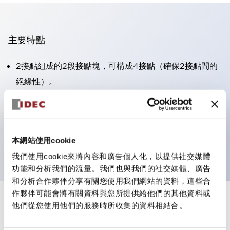
主要特點
2接點組成的2段接點塊，可構成4接點（確保2接點間的
絕緣性）。
面板深度39.9mm（※11段接點塊）、59.9mm（※22段
接點塊）。可實現省空間設計。
第三代安全結構：2動作釋放、護罩一體成型、IP20手指
本網站使用cookie
防護結構
我們使用cookie來將內容和廣告個人化，以提供社交媒體
功能和分析我們的流量。我們也與我們的社交媒體、廣告
和分析合作夥伴分享有關您使用我們網站的資料，這些合
作夥伴可能會將有關資料與您所提供給他們的其他資料或
+
規格
他們從您使用他們的服務時所收集的資料相結合。
顯示全部
審美規範