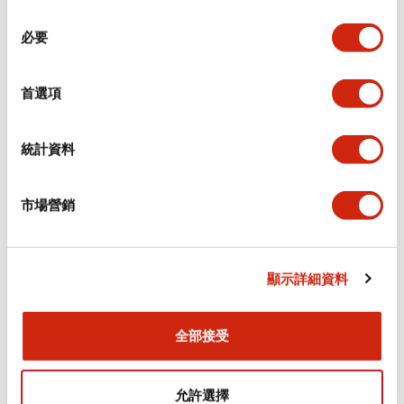
同
必要
意
環境規範
選
擇
首選項
功能規格
機械規格
統計資料
安裝和安裝規範
市場營銷
顯示詳細資料
文件和檔案
全部接受
型錄和宣傳手冊
CAD檔
認證與標準
允許選擇