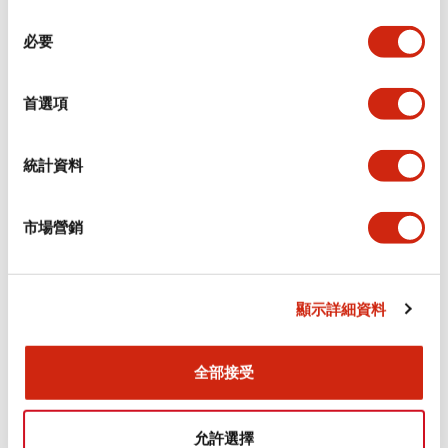
同
必要
意
環境規範
選
擇
首選項
功能規格
機械規格
統計資料
安裝和安裝規範
市場營銷
顯示詳細資料
文件和檔案
全部接受
型錄和宣傳手冊
CAD檔
認證與標準
允許選擇