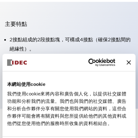
主要特點
2接點組成的2段接點塊，可構成4接點（確保2接點間的
絕緣性）。
面板深度39.9mm（※11段接點塊）、59.9mm（※22段
接點塊）。可實現省空間設計。
第三代安全結構：2動作釋放、護罩一體成型、IP20手指
本網站使用cookie
防護結構
我們使用cookie來將內容和廣告個人化，以提供社交媒體
功能和分析我們的流量。我們也與我們的社交媒體、廣告
和分析合作夥伴分享有關您使用我們網站的資料，這些合
作夥伴可能會將有關資料與您所提供給他們的其他資料或
+
規格
他們從您使用他們的服務時所收集的資料相結合。
顯示全部
審美規範