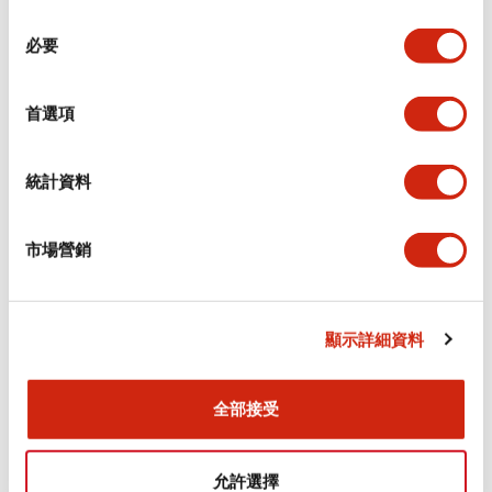
同
必要
意
環境規範
選
擇
首選項
功能規格
機械規格
統計資料
安裝和安裝規範
市場營銷
顯示詳細資料
文件和檔案
全部接受
型錄和宣傳手冊
CAD檔
認證與標準
允許選擇