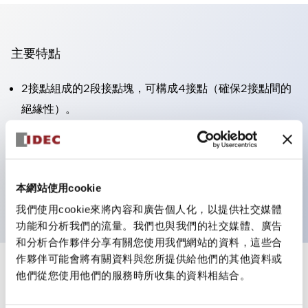
主要特點
2接點組成的2段接點塊，可構成4接點（確保2接點間的
絕緣性）。
面板深度39.9mm（※11段接點塊）、59.9mm（※22段
接點塊）。可實現省空間設計。
第三代安全結構：2動作釋放、護罩一體成型、IP20手指
本網站使用cookie
防護結構
我們使用cookie來將內容和廣告個人化，以提供社交媒體
功能和分析我們的流量。我們也與我們的社交媒體、廣告
和分析合作夥伴分享有關您使用我們網站的資料，這些合
作夥伴可能會將有關資料與您所提供給他們的其他資料或
+
規格
他們從您使用他們的服務時所收集的資料相結合。
顯示全部
審美規範