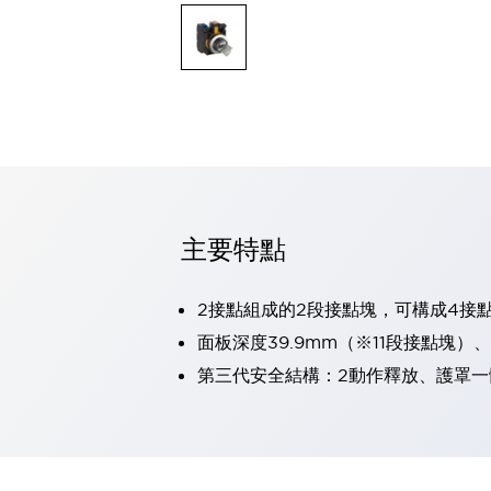
可程式控制器
可程式人機介面
工業乙太網路設備
瀏覽全部
自動識別
自動識別
感測器
瀏覽全部
行業
汽車
主要特點
工業機器人的潛在風險，從第三者角度徹底驗證
減少安全柵內的人身事故
兼顧良好的視認性及減少維修工時
2接點組成的2段接點塊，可構成4接
最適合小型裝置的安全對策
瀏覽全部
面板深度39.9mm（※11段接點塊）
工具機
第三代安全結構：2動作釋放、護罩一
降低機床成本的技巧簡單的讓人意外
尋找讓機床更小型化的可能性
從外觀設計的觀點提升機床的附加價值
預防導致機器故障的「瞬停」
3位置促動開關確保綜合加工中心機的安全性