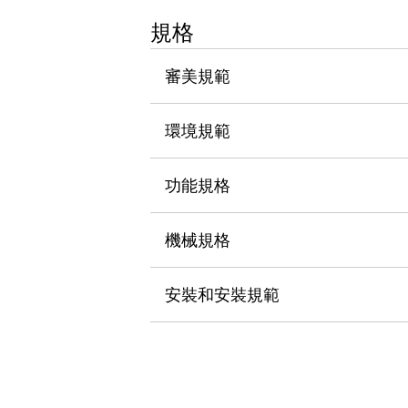
瀏覽全部
規格
機器人
使人機協作更安全、更高效
審美規範
發揮協作機器人潛力的安全措施
瀏覽全部
半導體
提高半導體製造裝置設計自由度的方法
環境規範
瞬間完成開關的更換，避免停機時間拉長
充分對應安全標準
瀏覽全部
功能規格
瀏覽全部
解決方案
IIoT（工業物聯網）
機械規格
去面板化
RFID 認證
安全及其未來
安裝和安裝規範
安全及其未來 | 解決⽅案
瀏覽全部
從基礎了解安全元件
瀏覽全部
資源與文件