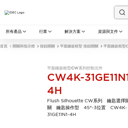
所有產品
所有產品
行業
解決方案
資源與文件
開關與指示燈
按鈕開關
首頁
開關與指示燈
按鈕開關
平面鑲嵌框型 按鈕開關
平面鑲嵌框型
指示燈和蜂鳴器
瀏覽全部
安全與防爆
平面鑲嵌框型CW系列控制元件
安全設備
防爆設備
CW4K-31GE11N1
瀏覽全部
盤櫃
4H
繼電器·計時器
電源供應器
Flush Silhouette CW系列 鑰匙選擇
回路保護器
關 鑰匙操作型 45°-3位置 CW4K-
LED照明裝置
31GE11N1-4H
端子台
瀏覽全部
自動化