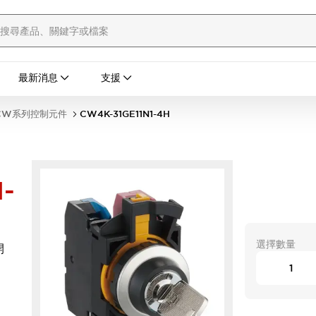
最新消息
支援
CW系列控制元件
CW4K-31GE11N1-4H
-
選擇數量
開