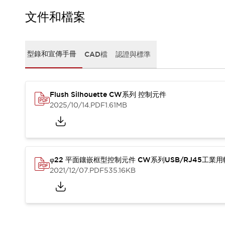
CAD檔
型錄和宣傳手冊
文件和檔案
影片專區
選型系統
軟體下載
型錄和宣傳手冊
CAD檔
認證與標準
邏輯模擬器
產品資安通知
最新消息
Flush Silhouette CW系列 控制元件
新聞中心
2025/10/14
.PDF
1.61MB
活動
促銷活動
部落格
支援
聯絡我們
服務據點
φ22 平面鑲嵌框型控制元件 CW系列USB/RJ45工業
產品變更/停產通知
2021/12/07
.PDF
535.16KB
RoHS指令對應
認證與標準