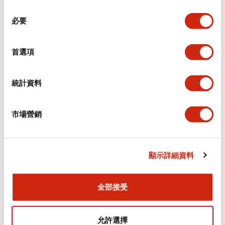
同
必要
意
環境規範
選
擇
首選項
功能規格
機械規格
統計資料
安裝和安裝規範
市場營銷
顯示詳細資料
文件和檔案
全部接受
型錄和宣傳手冊
CAD檔
認證與標準
允許選擇