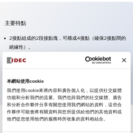
主要特點
2接點組成的2段接點塊，可構成4接點（確保2接點間的
絕緣性）。
面板深度39.9mm（※11段接點塊）、59.9mm（※22段
接點塊）。可實現省空間設計。
第三代安全結構：2動作釋放、護罩一體成型、IP20手指
本網站使用cookie
防護結構
我們使用cookie來將內容和廣告個人化，以提供社交媒體
功能和分析我們的流量。我們也與我們的社交媒體、廣告
和分析合作夥伴分享有關您使用我們網站的資料，這些合
作夥伴可能會將有關資料與您所提供給他們的其他資料或
+
規格
他們從您使用他們的服務時所收集的資料相結合。
顯示全部
審美規範