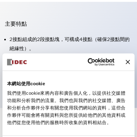
主要特點
2接點組成的2段接點塊，可構成4接點（確保2接點間的
絕緣性）。
面板深度39.9mm（※11段接點塊）、59.9mm（※22段
接點塊）。可實現省空間設計。
第三代安全結構：2動作釋放、護罩一體成型、IP20手指
本網站使用cookie
防護結構
我們使用cookie來將內容和廣告個人化，以提供社交媒體
功能和分析我們的流量。我們也與我們的社交媒體、廣告
和分析合作夥伴分享有關您使用我們網站的資料，這些合
作夥伴可能會將有關資料與您所提供給他們的其他資料或
+
規格
他們從您使用他們的服務時所收集的資料相結合。
顯示全部
審美規範