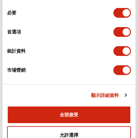
同
必要
意
環境規範
選
擇
首選項
功能規格
機械規格
統計資料
安裝和安裝規範
市場營銷
顯示詳細資料
文件和檔案
全部接受
型錄和宣傳手冊
CAD檔
認證與標準
允許選擇