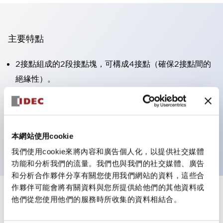
主要特點
2接點組成的2段接點塊，可構成4接點（確保2接點間的
絕緣性）。
面板深度39.9mm（※11段接點塊）、59.9mm（※22段
接點塊）。可實現省空間設計。
第三代安全結構：2動作釋放、護罩一體成型、IP20手指
本網站使用cookie
防護結構
我們使用cookie來將內容和廣告個人化，以提供社交媒體
功能和分析我們的流量。我們也與我們的社交媒體、廣告
和分析合作夥伴分享有關您使用我們網站的資料，這些合
作夥伴可能會將有關資料與您所提供給他們的其他資料或
+
規格
他們從您使用他們的服務時所收集的資料相結合。
顯示全部
審美規範