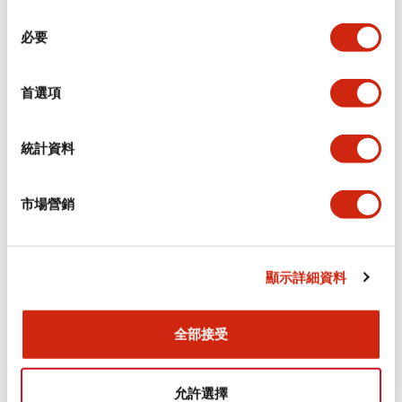
同
必要
意
環境規範
選
擇
首選項
功能規格
機械規格
統計資料
安裝和安裝規範
市場營銷
顯示詳細資料
文件和檔案
全部接受
型錄和宣傳手冊
CAD檔
認證與標準
允許選擇