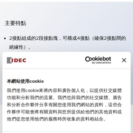
主要特點
2接點組成的2段接點塊，可構成4接點（確保2接點間的
絕緣性）。
面板深度39.9mm（※11段接點塊）、59.9mm（※22段
接點塊）。可實現省空間設計。
第三代安全結構：2動作釋放、護罩一體成型、IP20手指
本網站使用cookie
防護結構
我們使用cookie來將內容和廣告個人化，以提供社交媒體
功能和分析我們的流量。我們也與我們的社交媒體、廣告
和分析合作夥伴分享有關您使用我們網站的資料，這些合
作夥伴可能會將有關資料與您所提供給他們的其他資料或
+
規格
他們從您使用他們的服務時所收集的資料相結合。
顯示全部
審美規範