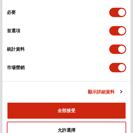
同
必要
意
環境規範
選
擇
首選項
功能規格
機械規格
統計資料
安裝和安裝規範
市場營銷
顯示詳細資料
文件和檔案
全部接受
型錄和宣傳手冊
CAD檔
認證與標準
允許選擇