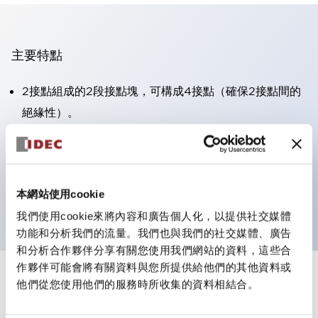
主要特點
2接點組成的2段接點塊，可構成4接點（確保2接點間的
絕緣性）。
面板深度39.9mm（※11段接點塊）、59.9mm（※22段
接點塊）。可實現省空間設計。
第三代安全結構：2動作釋放、護罩一體成型、IP20手指
本網站使用cookie
防護結構
我們使用cookie來將內容和廣告個人化，以提供社交媒體
功能和分析我們的流量。我們也與我們的社交媒體、廣告
和分析合作夥伴分享有關您使用我們網站的資料，這些合
作夥伴可能會將有關資料與您所提供給他們的其他資料或
+
規格
他們從您使用他們的服務時所收集的資料相結合。
顯示全部
審美規範