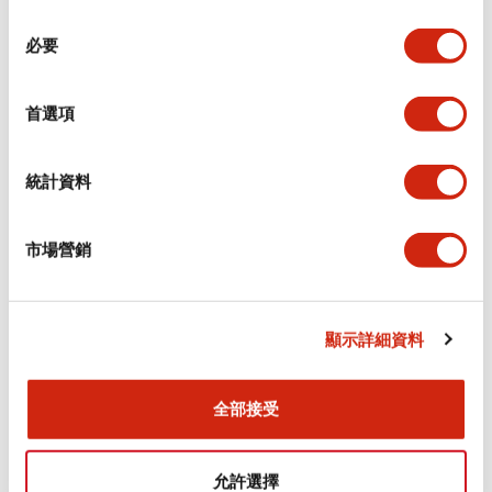
同
必要
意
環境規範
選
擇
首選項
功能規格
機械規格
統計資料
安裝和安裝規範
市場營銷
顯示詳細資料
文件和檔案
全部接受
型錄和宣傳手冊
CAD檔
認證與標準
允許選擇