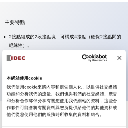
主要特點
2接點組成的2段接點塊，可構成4接點（確保2接點間的
絕緣性）。
面板深度39.9mm（※11段接點塊）、59.9mm（※22段
接點塊）。可實現省空間設計。
第三代安全結構：2動作釋放、護罩一體成型、IP20手指
本網站使用cookie
防護結構
我們使用cookie來將內容和廣告個人化，以提供社交媒體
功能和分析我們的流量。我們也與我們的社交媒體、廣告
和分析合作夥伴分享有關您使用我們網站的資料，這些合
作夥伴可能會將有關資料與您所提供給他們的其他資料或
+
規格
他們從您使用他們的服務時所收集的資料相結合。
顯示全部
審美規範