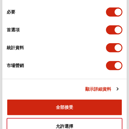
同
必要
意
環境規範
選
擇
首選項
功能規格
機械規格
統計資料
安裝和安裝規範
市場營銷
顯示詳細資料
文件和檔案
全部接受
型錄和宣傳手冊
CAD檔
認證與標準
允許選擇