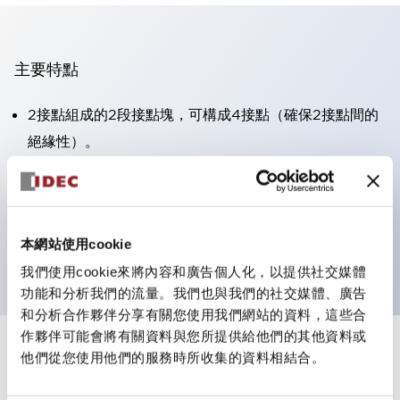
主要特點
2接點組成的2段接點塊，可構成4接點（確保2接點間的
絕緣性）。
面板深度39.9mm（※11段接點塊）、59.9mm（※22段
接點塊）。可實現省空間設計。
第三代安全結構：2動作釋放、護罩一體成型、IP20手指
本網站使用cookie
防護結構
我們使用cookie來將內容和廣告個人化，以提供社交媒體
功能和分析我們的流量。我們也與我們的社交媒體、廣告
和分析合作夥伴分享有關您使用我們網站的資料，這些合
作夥伴可能會將有關資料與您所提供給他們的其他資料或
+
規格
他們從您使用他們的服務時所收集的資料相結合。
顯示全部
審美規範