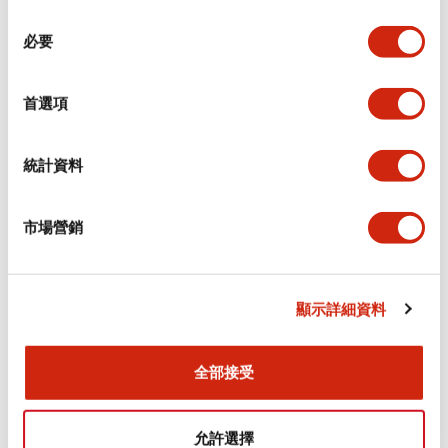
同
必要
意
環境規範
選
擇
首選項
功能規格
機械規格
統計資料
安裝和安裝規範
市場營銷
顯示詳細資料
文件和檔案
全部接受
型錄和宣傳手冊
CAD檔
認證與標準
允許選擇