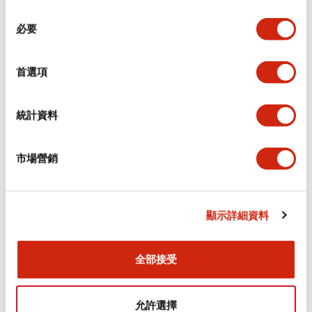
同
必要
意
環境規範
選
擇
首選項
功能規格
機械規格
統計資料
安裝和安裝規範
市場營銷
顯示詳細資料
文件和檔案
全部接受
型錄和宣傳手冊
CAD檔
認證與標準
允許選擇