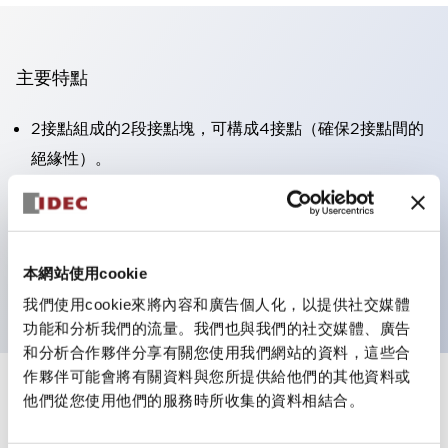
主要特點
2接點組成的2段接點塊，可構成4接點（確保2接點間的
絕緣性）。
面板深度39.9mm（※11段接點塊）、59.9mm（※22段
接點塊）。可實現省空間設計。
第三代安全結構：2動作釋放、護罩一體成型、IP20手指
本網站使用cookie
防護結構
我們使用cookie來將內容和廣告個人化，以提供社交媒體
功能和分析我們的流量。我們也與我們的社交媒體、廣告
和分析合作夥伴分享有關您使用我們網站的資料，這些合
作夥伴可能會將有關資料與您所提供給他們的其他資料或
+
規格
他們從您使用他們的服務時所收集的資料相結合。
顯示全部
審美規範