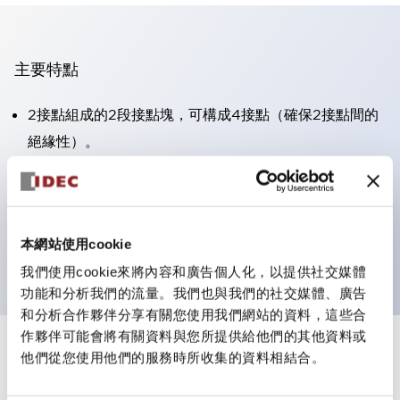
主要特點
2接點組成的2段接點塊，可構成4接點（確保2接點間的
絕緣性）。
面板深度39.9mm（※11段接點塊）、59.9mm（※22段
接點塊）。可實現省空間設計。
第三代安全結構：2動作釋放、護罩一體成型、IP20手指
本網站使用cookie
防護結構
我們使用cookie來將內容和廣告個人化，以提供社交媒體
功能和分析我們的流量。我們也與我們的社交媒體、廣告
和分析合作夥伴分享有關您使用我們網站的資料，這些合
作夥伴可能會將有關資料與您所提供給他們的其他資料或
+
規格
他們從您使用他們的服務時所收集的資料相結合。
顯示全部
審美規範