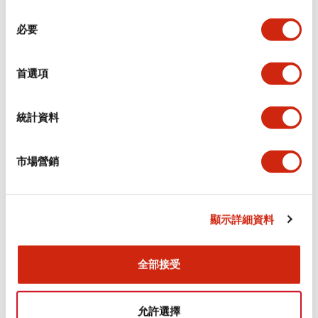
同
必要
意
環境規範
選
擇
首選項
功能規格
機械規格
統計資料
安裝和安裝規範
市場營銷
顯示詳細資料
文件和檔案
全部接受
型錄和宣傳手冊
CAD檔
認證與標準
允許選擇