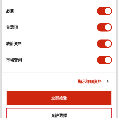
同
必要
意
環境規範
選
擇
首選項
功能規格
機械規格
統計資料
安裝和安裝規範
市場營銷
顯示詳細資料
文件和檔案
全部接受
型錄和宣傳手冊
CAD檔
認證與標準
允許選擇