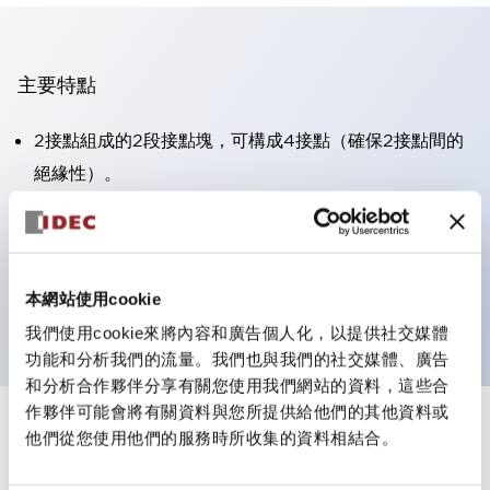
主要特點
2接點組成的2段接點塊，可構成4接點（確保2接點間的
絕緣性）。
面板深度39.9mm（※11段接點塊）、59.9mm（※22段
接點塊）。可實現省空間設計。
第三代安全結構：2動作釋放、護罩一體成型、IP20手指
本網站使用cookie
防護結構
我們使用cookie來將內容和廣告個人化，以提供社交媒體
功能和分析我們的流量。我們也與我們的社交媒體、廣告
和分析合作夥伴分享有關您使用我們網站的資料，這些合
作夥伴可能會將有關資料與您所提供給他們的其他資料或
+
規格
他們從您使用他們的服務時所收集的資料相結合。
顯示全部
審美規範