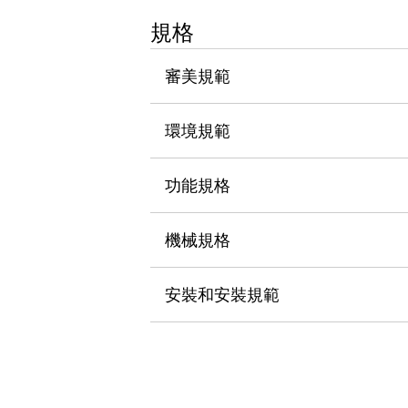
瀏覽全部
規格
機器人
使人機協作更安全、更高效
審美規範
發揮協作機器人潛力的安全措施
瀏覽全部
半導體
提高半導體製造裝置設計自由度的方法
環境規範
瞬間完成開關的更換，避免停機時間拉長
充分對應安全標準
瀏覽全部
功能規格
瀏覽全部
解決方案
IIoT（工業物聯網）
機械規格
去面板化
RFID 認證
安全及其未來
安裝和安裝規範
安全及其未來 | 解決⽅案
瀏覽全部
從基礎了解安全元件
瀏覽全部
資源與文件