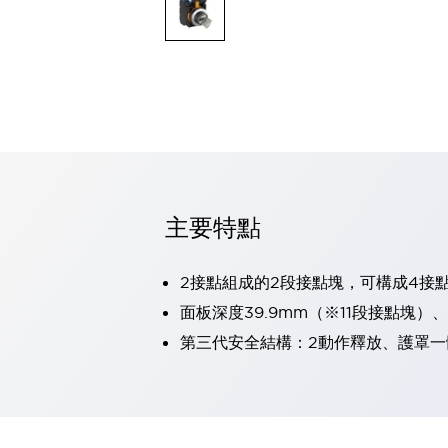
可程式控制器
可程式人機介面
工業乙太網路設備
瀏覽全部
自動識別
自動識別
感測器
瀏覽全部
行業
汽車
主要特點
工業機器人的潛在風險，從第三者角度徹底驗證
減少安全柵內的人身事故
兼顧良好的視認性及減少維修工時
2接點組成的2段接點塊，可構成4接
最適合小型裝置的安全對策
瀏覽全部
面板深度39.9mm（※11段接點塊）
工具機
第三代安全結構：2動作釋放、護罩一
降低機床成本的技巧簡單的讓人意外
尋找讓機床更小型化的可能性
從外觀設計的觀點提升機床的附加價值
預防導致機器故障的「瞬停」
3位置促動開關確保綜合加工中心機的安全性