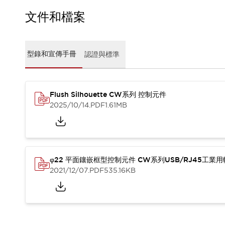
CAD檔
型錄和宣傳手冊
文件和檔案
影片專區
選型系統
軟體下載
型錄和宣傳手冊
認證與標準
邏輯模擬器
產品資安通知
最新消息
Flush Silhouette CW系列 控制元件
新聞中心
2025/10/14
.PDF
1.61MB
活動
促銷活動
部落格
支援
聯絡我們
服務據點
φ22 平面鑲嵌框型控制元件 CW系列USB/RJ45工業
產品變更/停產通知
2021/12/07
.PDF
535.16KB
RoHS指令對應
認證與標準