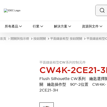
所有產品
所有產品
行業
解決方案
資源與文件
開關與指示燈
按鈕開關
首頁
開關與指示燈
按鈕開關
平面鑲嵌框型 按鈕開關
平面鑲嵌框型
指示燈和蜂鳴器
瀏覽全部
安全與防爆
安全設備
防爆設備
平面鑲嵌框型CW系列控制元件
瀏覽全部
CW4K-2CE21-3
盤櫃
繼電器·計時器
Flush Silhouette CW系列 鑰匙選擇
電源供應器
關 鑰匙操作型 90°-2位置 CW4K-
回路保護器
2CE21-3H
LED照明裝置
端子台
瀏覽全部
自動化