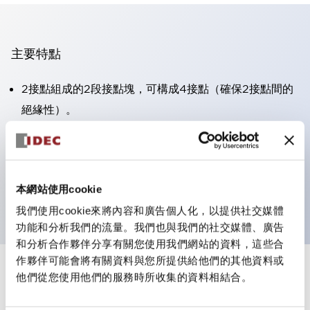
主要特點
2接點組成的2段接點塊，可構成4接點（確保2接點間的
絕緣性）。
面板深度39.9mm（※11段接點塊）、59.9mm（※22段
接點塊）。可實現省空間設計。
第三代安全結構：2動作釋放、護罩一體成型、IP20手指
本網站使用cookie
防護結構
我們使用cookie來將內容和廣告個人化，以提供社交媒體
功能和分析我們的流量。我們也與我們的社交媒體、廣告
和分析合作夥伴分享有關您使用我們網站的資料，這些合
作夥伴可能會將有關資料與您所提供給他們的其他資料或
+
規格
他們從您使用他們的服務時所收集的資料相結合。
顯示全部
審美規範