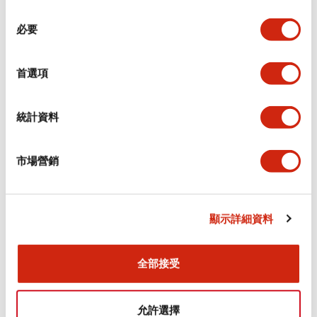
同
必要
意
環境規範
選
擇
首選項
功能規格
機械規格
統計資料
安裝和安裝規範
市場營銷
顯示詳細資料
文件和檔案
全部接受
型錄和宣傳手冊
CAD檔
認證與標準
技術文件
允許選擇