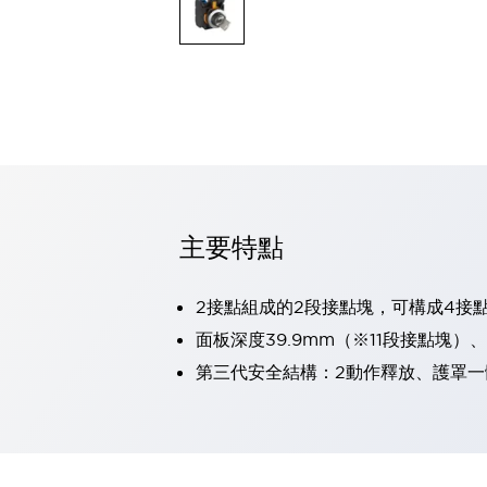
可程式控制器
可程式人機介面
工業乙太網路設備
瀏覽全部
自動識別
自動識別
感測器
瀏覽全部
行業
汽車
主要特點
工業機器人的潛在風險，從第三者角度徹底驗證
減少安全柵內的人身事故
兼顧良好的視認性及減少維修工時
2接點組成的2段接點塊，可構成4接
最適合小型裝置的安全對策
瀏覽全部
面板深度39.9mm（※11段接點塊）
工具機
第三代安全結構：2動作釋放、護罩一
降低機床成本的技巧簡單的讓人意外
尋找讓機床更小型化的可能性
從外觀設計的觀點提升機床的附加價值
預防導致機器故障的「瞬停」
3位置促動開關確保綜合加工中心機的安全性