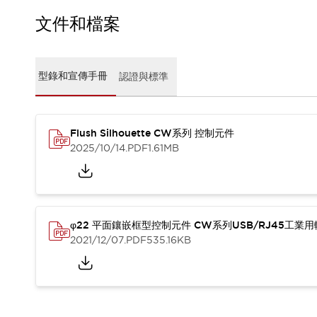
CAD檔
型錄和宣傳手冊
文件和檔案
影片專區
選型系統
軟體下載
型錄和宣傳手冊
認證與標準
邏輯模擬器
產品資安通知
最新消息
Flush Silhouette CW系列 控制元件
新聞中心
2025/10/14
.PDF
1.61MB
活動
促銷活動
部落格
支援
聯絡我們
服務據點
φ22 平面鑲嵌框型控制元件 CW系列USB/RJ45工業
產品變更/停產通知
2021/12/07
.PDF
535.16KB
RoHS指令對應
認證與標準