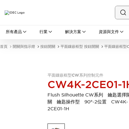
所有產品
所有產品
行業
解決方案
資源與文件
開關與指示燈
按鈕開關
首頁
開關與指示燈
按鈕開關
平面鑲嵌框型 按鈕開關
平面鑲嵌框型
指示燈和蜂鳴器
瀏覽全部
安全與防爆
安全設備
防爆設備
平面鑲嵌框型CW系列控制元件
瀏覽全部
CW4K-2CE01-1
盤櫃
繼電器·計時器
Flush Silhouette CW系列 鑰匙選擇
電源供應器
關 鑰匙操作型 90°-2位置 CW4K-
回路保護器
2CE01-1H
LED照明裝置
端子台
瀏覽全部
自動化