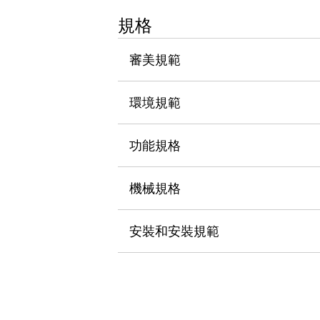
瀏覽全部
規格
機器人
使人機協作更安全、更高效
審美規範
發揮協作機器人潛力的安全措施
瀏覽全部
半導體
提高半導體製造裝置設計自由度的方法
環境規範
瞬間完成開關的更換，避免停機時間拉長
充分對應安全標準
瀏覽全部
功能規格
瀏覽全部
解決方案
IIoT（工業物聯網）
機械規格
去面板化
RFID 認證
安全及其未來
安裝和安裝規範
安全及其未來 | 解決⽅案
瀏覽全部
從基礎了解安全元件
瀏覽全部
資源與文件