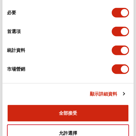
同
必要
意
環境規範
選
擇
首選項
功能規格
機械規格
統計資料
安裝和安裝規範
市場營銷
顯示詳細資料
文件和檔案
全部接受
型錄和宣傳手冊
認證與標準
允許選擇