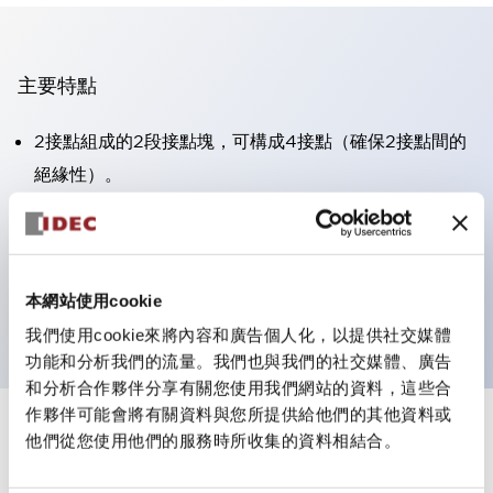
主要特點
2接點組成的2段接點塊，可構成4接點（確保2接點間的
絕緣性）。
面板深度39.9mm（※11段接點塊）、59.9mm（※22段
接點塊）。可實現省空間設計。
第三代安全結構：2動作釋放、護罩一體成型、IP20手指
本網站使用cookie
防護結構
我們使用cookie來將內容和廣告個人化，以提供社交媒體
功能和分析我們的流量。我們也與我們的社交媒體、廣告
和分析合作夥伴分享有關您使用我們網站的資料，這些合
作夥伴可能會將有關資料與您所提供給他們的其他資料或
+
規格
他們從您使用他們的服務時所收集的資料相結合。
顯示全部
審美規範