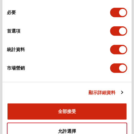
同
必要
意
環境規範
選
擇
首選項
功能規格
機械規格
統計資料
安裝和安裝規範
市場營銷
顯示詳細資料
文件和檔案
全部接受
型錄和宣傳手冊
認證與標準
允許選擇