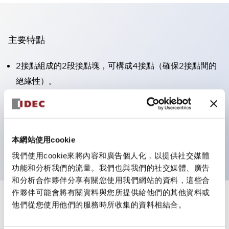
主要特點
2接點組成的2段接點塊，可構成4接點（確保2接點間的
絕緣性）。
面板深度39.9mm（※11段接點塊）、59.9mm（※22段
接點塊）。可實現省空間設計。
第三代安全結構：2動作釋放、護罩一體成型、IP20手指
本網站使用cookie
防護結構
我們使用cookie來將內容和廣告個人化，以提供社交媒體
功能和分析我們的流量。我們也與我們的社交媒體、廣告
和分析合作夥伴分享有關您使用我們網站的資料，這些合
作夥伴可能會將有關資料與您所提供給他們的其他資料或
+
規格
他們從您使用他們的服務時所收集的資料相結合。
顯示全部
審美規範