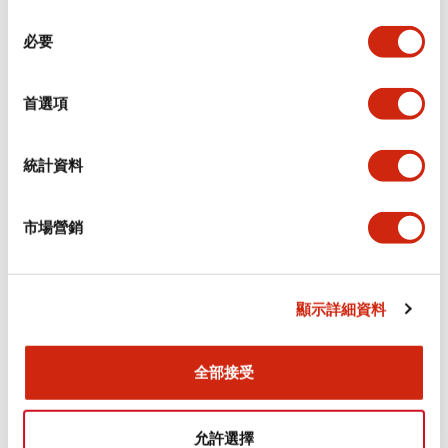
同
必要
意
環境規範
選
擇
首選項
功能規格
機械規格
統計資料
安裝和安裝規範
市場營銷
顯示詳細資料
文件和檔案
全部接受
型錄和宣傳手冊
認證與標準
允許選擇