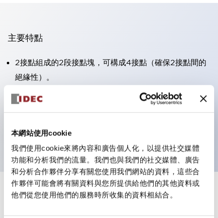
主要特點
2接點組成的2段接點塊，可構成4接點（確保2接點間的
絕緣性）。
面板深度39.9mm（※11段接點塊）、59.9mm（※22段
接點塊）。可實現省空間設計。
第三代安全結構：2動作釋放、護罩一體成型、IP20手指
本網站使用cookie
防護結構
我們使用cookie來將內容和廣告個人化，以提供社交媒體
功能和分析我們的流量。我們也與我們的社交媒體、廣告
和分析合作夥伴分享有關您使用我們網站的資料，這些合
作夥伴可能會將有關資料與您所提供給他們的其他資料或
+
規格
他們從您使用他們的服務時所收集的資料相結合。
顯示全部
審美規範