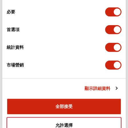
同
必要
意
環境規範
選
擇
首選項
功能規格
機械規格
統計資料
安裝和安裝規範
市場營銷
顯示詳細資料
文件和檔案
全部接受
型錄和宣傳手冊
CAD檔
認證與標準
技術文件
允許選擇