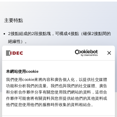
主要特點
2接點組成的2段接點塊，可構成4接點（確保2接點間的
絕緣性）。
面板深度39.9mm（※11段接點塊）、59.9mm（※22段
接點塊）。可實現省空間設計。
第三代安全結構：2動作釋放、護罩一體成型、IP20手指
本網站使用cookie
防護結構
我們使用cookie來將內容和廣告個人化，以提供社交媒體
功能和分析我們的流量。我們也與我們的社交媒體、廣告
和分析合作夥伴分享有關您使用我們網站的資料，這些合
作夥伴可能會將有關資料與您所提供給他們的其他資料或
+
規格
他們從您使用他們的服務時所收集的資料相結合。
顯示全部
審美規範