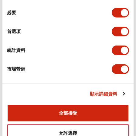
同
必要
意
環境規範
選
擇
首選項
功能規格
機械規格
統計資料
安裝和安裝規範
市場營銷
顯示詳細資料
文件和檔案
全部接受
型錄和宣傳手冊
認證與標準
允許選擇