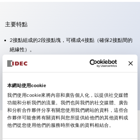
主要特點
2接點組成的2段接點塊，可構成4接點（確保2接點間的
絕緣性）。
面板深度39.9mm（※11段接點塊）、59.9mm（※22段
接點塊）。可實現省空間設計。
第三代安全結構：2動作釋放、護罩一體成型、IP20手指
本網站使用cookie
防護結構
我們使用cookie來將內容和廣告個人化，以提供社交媒體
功能和分析我們的流量。我們也與我們的社交媒體、廣告
和分析合作夥伴分享有關您使用我們網站的資料，這些合
作夥伴可能會將有關資料與您所提供給他們的其他資料或
+
規格
他們從您使用他們的服務時所收集的資料相結合。
顯示全部
審美規範