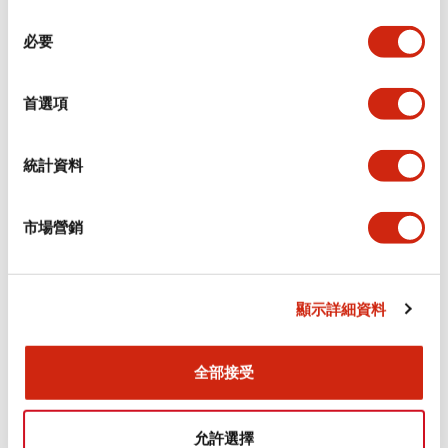
同
必要
意
環境規範
選
擇
首選項
功能規格
機械規格
統計資料
安裝和安裝規範
市場營銷
顯示詳細資料
文件和檔案
全部接受
型錄和宣傳手冊
CAD檔
認證與標準
技術文件
允許選擇