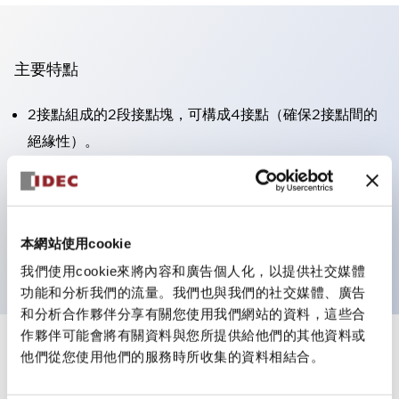
主要特點
2接點組成的2段接點塊，可構成4接點（確保2接點間的
絕緣性）。
面板深度39.9mm（※11段接點塊）、59.9mm（※22段
接點塊）。可實現省空間設計。
第三代安全結構：2動作釋放、護罩一體成型、IP20手指
本網站使用cookie
防護結構
我們使用cookie來將內容和廣告個人化，以提供社交媒體
功能和分析我們的流量。我們也與我們的社交媒體、廣告
和分析合作夥伴分享有關您使用我們網站的資料，這些合
作夥伴可能會將有關資料與您所提供給他們的其他資料或
+
規格
他們從您使用他們的服務時所收集的資料相結合。
顯示全部
審美規範