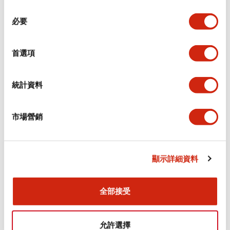
同
必要
意
環境規範
選
擇
首選項
功能規格
機械規格
統計資料
安裝和安裝規範
市場營銷
顯示詳細資料
文件和檔案
全部接受
型錄和宣傳手冊
認證與標準
允許選擇