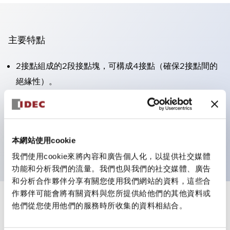
主要特點
2接點組成的2段接點塊，可構成4接點（確保2接點間的
絕緣性）。
面板深度39.9mm（※11段接點塊）、59.9mm（※22段
接點塊）。可實現省空間設計。
第三代安全結構：2動作釋放、護罩一體成型、IP20手指
本網站使用cookie
防護結構
我們使用cookie來將內容和廣告個人化，以提供社交媒體
功能和分析我們的流量。我們也與我們的社交媒體、廣告
和分析合作夥伴分享有關您使用我們網站的資料，這些合
作夥伴可能會將有關資料與您所提供給他們的其他資料或
+
規格
他們從您使用他們的服務時所收集的資料相結合。
顯示全部
審美規範