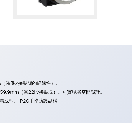
點（確保2接點間的絕緣性）。
、59.9mm（※22段接點塊）。可實現省空間設計。
體成型、IP20手指防護結構