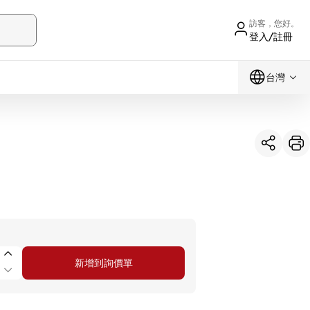
訪客，您好。
登入/註冊
台灣
新增到詢價單