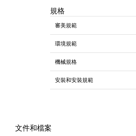
瀏覽全部
規格
機器人
使人機協作更安全、更高效
審美規範
發揮協作機器人潛力的安全措施
瀏覽全部
半導體
提高半導體製造裝置設計自由度的方法
環境規範
瞬間完成開關的更換，避免停機時間拉長
充分對應安全標準
瀏覽全部
機械規格
瀏覽全部
解決方案
IIoT（工業物聯網）
安裝和安裝規範
去面板化
RFID 認證
安全及其未來
安全及其未來 | 解決⽅案
瀏覽全部
從基礎了解安全元件
瀏覽全部
文件和檔案
資源與文件