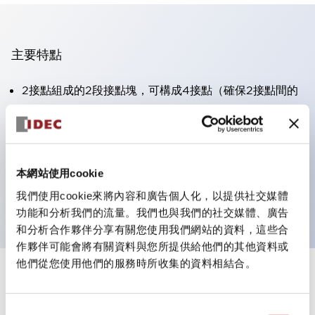
主要特點
2接點組成的2段接點塊，可構成4接點（確保2接點間的
絕緣性）。
面板深度39.9mm（※11段接點塊）、59.9mm（※22段
接點塊）。可實現省空間設計。
本網站使用cookie
第三代安全結構：2動作釋放、護罩一體成型、IP20手指
防護結構
我們使用cookie來將內容和廣告個人化，以提供社交媒體
功能和分析我們的流量。我們也與我們的社交媒體、廣告
和分析合作夥伴分享有關您使用我們網站的資料，這些合
作夥伴可能會將有關資料與您所提供給他們的其他資料或
他們從您使用他們的服務時所收集的資料相結合。
+
規格
顯示全部
同
審美規範