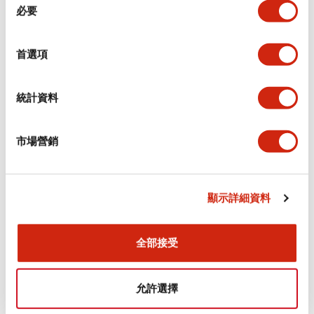
必要
意
選
環境規範
擇
首選項
機械規格
統計資料
安裝和安裝規範
市場營銷
文件和檔案
顯示詳細資料
全部接受
型錄和宣傳手冊
認證與標準
允許選擇
Flush Silhouette CW系列 控制元件