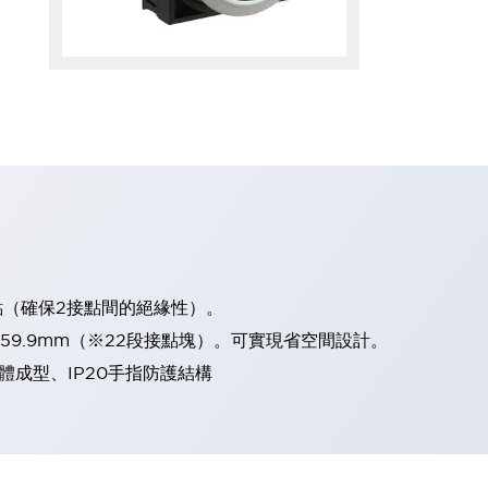
點（確保2接點間的絕緣性）。
、59.9mm（※22段接點塊）。可實現省空間設計。
體成型、IP20手指防護結構