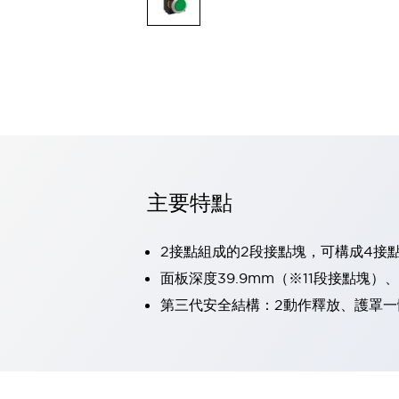
可程式控制器
可程式人機介面
工業乙太網路設備
瀏覽全部
自動識別
自動識別
感測器
瀏覽全部
行業
汽車
主要特點
工業機器人的潛在風險，從第三者角度徹底驗證
減少安全柵內的人身事故
兼顧良好的視認性及減少維修工時
2接點組成的2段接點塊，可構成4接
最適合小型裝置的安全對策
瀏覽全部
面板深度39.9mm（※11段接點塊）
工具機
第三代安全結構：2動作釋放、護罩一
降低機床成本的技巧簡單的讓人意外
尋找讓機床更小型化的可能性
從外觀設計的觀點提升機床的附加價值
預防導致機器故障的「瞬停」
3位置促動開關確保綜合加工中心機的安全性